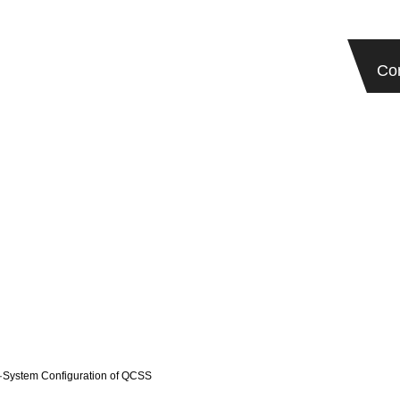
PQC VPN
ICT Engineering
Data Center
Co
·
System Configuration of QCSS