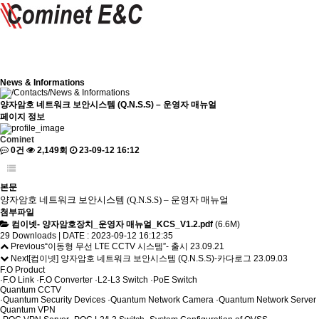
Company
F.O Product
Quantum CCTV
News & Informations
/
Contacts
/
News & Informations
양자암호 네트워크 보안시스템 (Q.N.S.S) – 운영자 매뉴얼
페이지 정보
Cominet
0건
2,149회
23-09-12 16:12
본문
양자암호 네트워크 보안시스템
(Q.N.S.S) –
운영자 매뉴얼
첨부파일
컴이넷- 양자암호장치_운영자 매뉴얼_KCS_V1.2.pdf
(6.6M)
29 Downloads | DATE : 2023-09-12 16:12:35
Previous
“이동형 무선 LTE CCTV 시스템”- 출시
23.09.21
Next
[컴이넷] 양자암호 네트워크 보안시스템 (Q.N.S.S)-카다로그
23.09.03
F.O Product
·
F.O Link
·
F.O Converter
·
L2-L3 Switch
·
PoE Switch
Quantum CCTV
·
Quantum Security Devices
·
Quantum Network Camera
·
Quantum Network Server
Quantum VPN