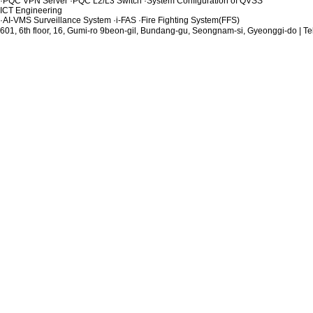
·
PQC VPN Server
·
PQC L2/L3 Switch
·
System Configuration of QVSS
ICT Engineering
·
AI-VMS Surveillance System
·
i-FAS
·
Fire Fighting System(FFS)
601, 6th floor, 16, Gumi-ro 9beon-gil, Bundang-gu, Seongnam-si, Gyeonggi-do | T